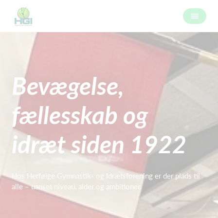
Bevægelse,
fællesskab og
idræt siden 1922
Hos Herfølge Gymnastik- og Idrætsforening er der plads til
alle – uanset niveau, alder og ambitioner.