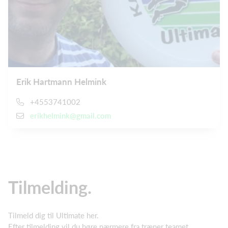
Erik Hartmann Helmink
+4553741002
erikhelmink@gmail.com
Tilmelding.
Tilmeld dig til Ultimate her.
Efter tilmelding vil du høre nærmere fra træner teamet.