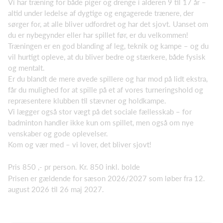
Vi har træning for både piger og drenge i alderen 9 til 17 år –
altid under ledelse af dygtige og engagerede trænere, der
sørger for, at alle bliver udfordret og har det sjovt. Uanset om
du er nybegynder eller har spillet før, er du velkommen!
Træningen er en god blanding af leg, teknik og kampe – og du
vil hurtigt opleve, at du bliver bedre og stærkere, både fysisk
og mentalt.
Er du blandt de mere øvede spillere og har mod på lidt ekstra,
får du mulighed for at spille på et af vores turneringshold og
repræsentere klubben til stævner og holdkampe.
Vi lægger også stor vægt på det sociale fællesskab – for
badminton handler ikke kun om spillet, men også om nye
venskaber og gode oplevelser.
Kom og vær med – vi lover, det bliver sjovt!
Pris 850 ,- pr person. Kr. 850 inkl. bolde
Prisen er gældende for sæson 2026/2027 som løber fra 12.
august 2026 til 26 maj 2027.