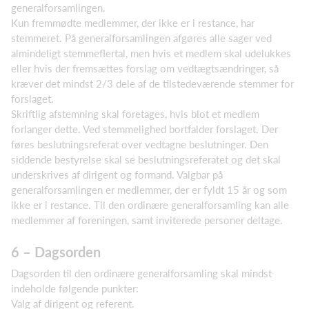
generalforsamlingen.
Kun fremmødte medlemmer, der ikke er i restance, har
stemmeret. På generalforsamlingen afgøres alle sager ved
almindeligt stemmeflertal, men hvis et medlem skal udelukkes
eller hvis der fremsættes forslag om vedtægtsændringer, så
kræver det mindst 2/3 dele af de tilstedeværende stemmer for
forslaget.
Skriftlig afstemning skal foretages, hvis blot et medlem
forlanger dette. Ved stemmelighed bortfalder forslaget. Der
føres beslutningsreferat over vedtagne beslutninger. Den
siddende bestyrelse skal se beslutningsreferatet og det skal
underskrives af dirigent og formand. Valgbar på
generalforsamlingen er medlemmer, der er fyldt 15 år og som
ikke er i restance. Til den ordinære generalforsamling kan alle
medlemmer af foreningen, samt inviterede personer deltage.
6 – Dagsorden
Dagsorden til den ordinære generalforsamling skal mindst
indeholde følgende punkter:
Valg af dirigent og referent.