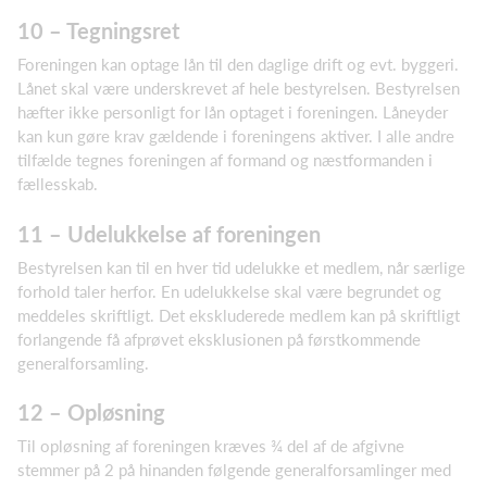
10 – Tegningsret
Foreningen kan optage lån til den daglige drift og evt. byggeri.
Lånet skal være underskrevet af hele bestyrelsen. Bestyrelsen
hæfter ikke personligt for lån optaget i foreningen. Låneyder
kan kun gøre krav gældende i foreningens aktiver. I alle andre
tilfælde tegnes foreningen af formand og næstformanden i
fællesskab.
11 – Udelukkelse af foreningen
Bestyrelsen kan til en hver tid udelukke et medlem, når særlige
forhold taler herfor. En udelukkelse skal være begrundet og
meddeles skriftligt. Det ekskluderede medlem kan på skriftligt
forlangende få afprøvet eksklusionen på førstkommende
generalforsamling.
12 – Opløsning
Til opløsning af foreningen kræves ¾ del af de afgivne
stemmer på 2 på hinanden følgende generalforsamlinger med