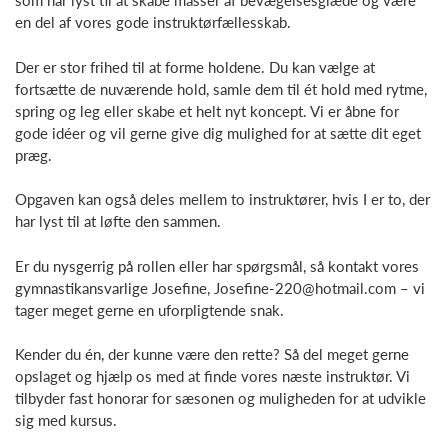
som har lyst til at skabe masser af bevægelsesglæde og være
en del af vores gode instruktørfællesskab.
Der er stor frihed til at forme holdene. Du kan vælge at
fortsætte de nuværende hold, samle dem til ét hold med rytme,
spring og leg eller skabe et helt nyt koncept. Vi er åbne for
gode idéer og vil gerne give dig mulighed for at sætte dit eget
præg.
Opgaven kan også deles mellem to instruktører, hvis I er to, der
har lyst til at løfte den sammen.
Er du nysgerrig på rollen eller har spørgsmål, så kontakt vores
gymnastikansvarlige Josefine, Josefine-220@hotmail.com – vi
tager meget gerne en uforpligtende snak.
Kender du én, der kunne være den rette? Så del meget gerne
opslaget og hjælp os med at finde vores næste instruktør. Vi
tilbyder fast honorar for sæsonen og muligheden for at udvikle
sig med kursus.